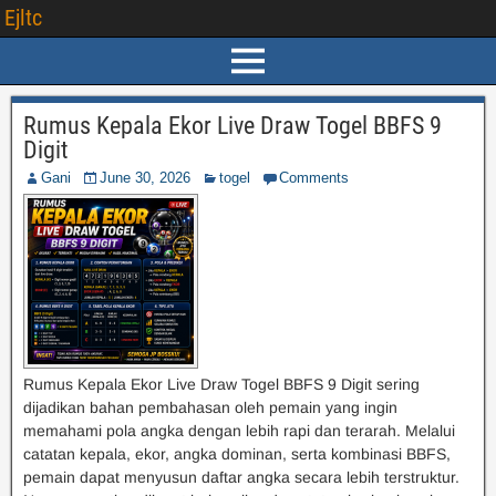
Ejltc
Rumus Kepala Ekor Live Draw Togel BBFS 9
Digit
Gani
June 30, 2026
togel
Comments
Rumus Kepala Ekor Live Draw Togel BBFS 9 Digit sering
dijadikan bahan pembahasan oleh pemain yang ingin
memahami pola angka dengan lebih rapi dan terarah. Melalui
catatan kepala, ekor, angka dominan, serta kombinasi BBFS,
pemain dapat menyusun daftar angka secara lebih terstruktur.