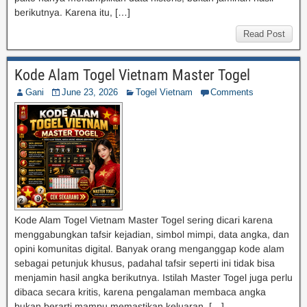
berikutnya. Karena itu, […]
Read Post
Kode Alam Togel Vietnam Master Togel
Gani
June 23, 2026
Togel Vietnam
Comments
Kode Alam Togel Vietnam Master Togel sering dicari karena
menggabungkan tafsir kejadian, simbol mimpi, data angka, dan
opini komunitas digital. Banyak orang menganggap kode alam
sebagai petunjuk khusus, padahal tafsir seperti ini tidak bisa
menjamin hasil angka berikutnya. Istilah Master Togel juga perlu
dibaca secara kritis, karena pengalaman membaca angka
bukan berarti mampu memastikan keluaran. […]