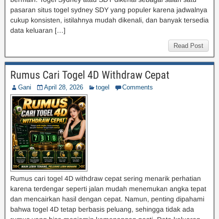
pasaran situs togel sydney SDY yang populer karena jadwalnya
cukup konsisten, istilahnya mudah dikenali, dan banyak tersedia
data keluaran […]
Read Post
Rumus Cari Togel 4D Withdraw Cepat
Gani
April 28, 2026
togel
Comments
Rumus cari togel 4D withdraw cepat sering menarik perhatian
karena terdengar seperti jalan mudah menemukan angka tepat
dan mencairkan hasil dengan cepat. Namun, penting dipahami
bahwa togel 4D tetap berbasis peluang, sehingga tidak ada