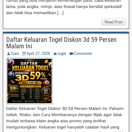
rumus yang bisa menjamin kemenangan pasti. Data keluaran
lama, pola angka, mimpi, atau firasat hanya bersifat spekulatif
dan tidak bisa memastikan […]
Read Post
Daftar Keluaran Togel Diskon 3d 59 Persen
Malam Ini
Gani
April 27, 2026
togel
Comments
Daftar Keluaran Togel Diskon 3D 59 Persen Malam Ini: Pahami
Istilah, Risiko, dan Cara Membacanya dengan Bijak agar tidak
mudah terbawa klaim angka atau promo yang terlihat
menguntungkan. Keluaran togel hanyalah catatan hasil yang