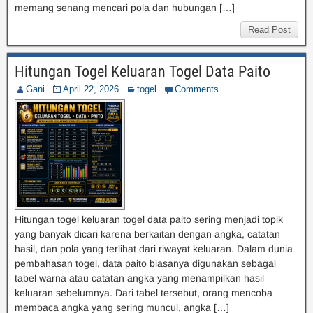
memang senang mencari pola dan hubungan […]
Read Post
Hitungan Togel Keluaran Togel Data Paito
Gani
April 22, 2026
togel
Comments
Hitungan togel keluaran togel data paito sering menjadi topik
yang banyak dicari karena berkaitan dengan angka, catatan
hasil, dan pola yang terlihat dari riwayat keluaran. Dalam dunia
pembahasan togel, data paito biasanya digunakan sebagai
tabel warna atau catatan angka yang menampilkan hasil
keluaran sebelumnya. Dari tabel tersebut, orang mencoba
membaca angka yang sering muncul, angka […]