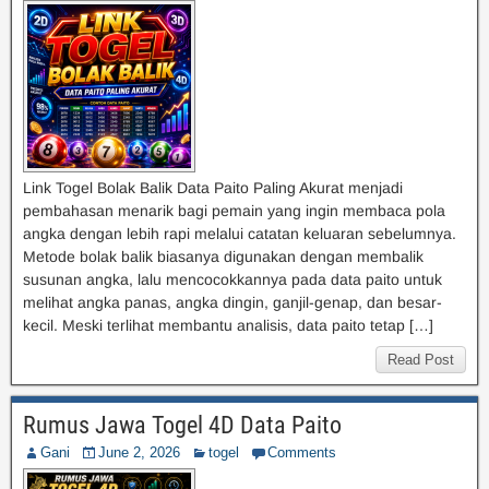
Link Togel Bolak Balik Data Paito Paling Akurat menjadi
pembahasan menarik bagi pemain yang ingin membaca pola
angka dengan lebih rapi melalui catatan keluaran sebelumnya.
Metode bolak balik biasanya digunakan dengan membalik
susunan angka, lalu mencocokkannya pada data paito untuk
melihat angka panas, angka dingin, ganjil-genap, dan besar-
kecil. Meski terlihat membantu analisis, data paito tetap […]
Read Post
Rumus Jawa Togel 4D Data Paito
Gani
June 2, 2026
togel
Comments