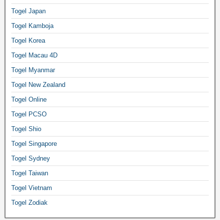
Togel Japan
Togel Kamboja
Togel Korea
Togel Macau 4D
Togel Myanmar
Togel New Zealand
Togel Online
Togel PCSO
Togel Shio
Togel Singapore
Togel Sydney
Togel Taiwan
Togel Vietnam
Togel Zodiak