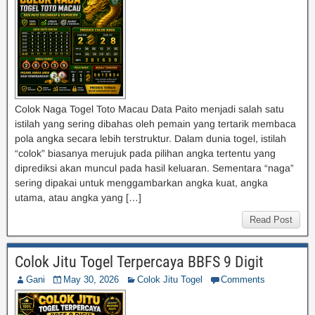
Colok Naga Togel Toto Macau Data Paito menjadi salah satu
istilah yang sering dibahas oleh pemain yang tertarik membaca
pola angka secara lebih terstruktur. Dalam dunia togel, istilah
“colok” biasanya merujuk pada pilihan angka tertentu yang
diprediksi akan muncul pada hasil keluaran. Sementara “naga”
sering dipakai untuk menggambarkan angka kuat, angka
utama, atau angka yang […]
Read Post
Colok Jitu Togel Terpercaya BBFS 9 Digit
Gani
May 30, 2026
Colok Jitu Togel
Comments