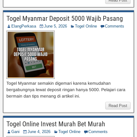
Read Post
Togel Myanmar Deposit 5000 Wajib Pasang
ElangPerkasa
June 5, 2026
Togel Online
Comments
Togel Myanmar semakin digemari karena kemudahan
bergabungnya lewat deposit ringan hanya 5000. Pelajari cara
bermain dan tips menang di artikel ini.
Read Post
Togel Online Invest Murah Bet Murah
Gani
June 4, 2026
Togel Online
Comments