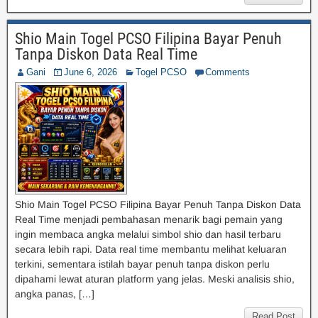
Shio Main Togel PCSO Filipina Bayar Penuh
Tanpa Diskon Data Real Time
Gani
June 6, 2026
Togel PCSO
Comments
Shio Main Togel PCSO Filipina Bayar Penuh Tanpa Diskon Data
Real Time menjadi pembahasan menarik bagi pemain yang
ingin membaca angka melalui simbol shio dan hasil terbaru
secara lebih rapi. Data real time membantu melihat keluaran
terkini, sementara istilah bayar penuh tanpa diskon perlu
dipahami lewat aturan platform yang jelas. Meski analisis shio,
angka panas, […]
Read Post