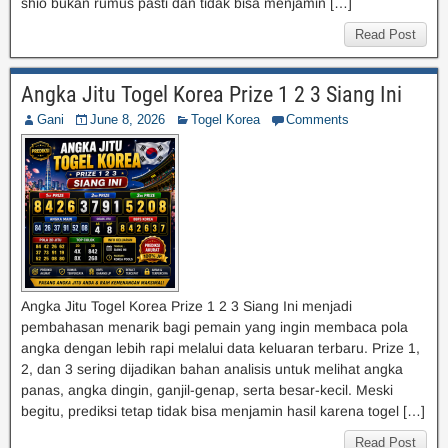
shio bukan rumus pasti dan tidak bisa menjamin […]
Read Post
Angka Jitu Togel Korea Prize 1 2 3 Siang Ini
Gani
June 8, 2026
Togel Korea
Comments
Angka Jitu Togel Korea Prize 1 2 3 Siang Ini menjadi
pembahasan menarik bagi pemain yang ingin membaca pola
angka dengan lebih rapi melalui data keluaran terbaru. Prize 1,
2, dan 3 sering dijadikan bahan analisis untuk melihat angka
panas, angka dingin, ganjil-genap, serta besar-kecil. Meski
begitu, prediksi tetap tidak bisa menjamin hasil karena togel […]
Read Post