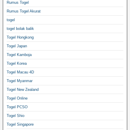
Rumus Togel
Rumus Togel Akurat
togel
togel bolak balik
Togel Hongkong
Togel Japan
Togel Kamboja
Togel Korea
Togel Macau 4D
Togel Myanmar
Togel New Zealand
Togel Online
Togel PCSO
Togel Shio
Togel Singapore