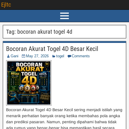
Ejltc
Tag:
bocoran akurat togel 4d
Bocoran Akurat Togel 4D Besar Kecil
Gani
May 27, 2026
togel
Comments
Bocoran Akurat Togel 4D Besar Kecil sering menjadi istilah yang
menarik perhatian banyak orang ketika membahas pola angka
dan prediksi pasaran. Namun, penting dipahami bahwa tidak
ada rumus yang benar-benar bisa memastikan hasil secara