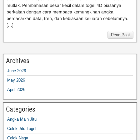
mutlak. Pembahasan besar kecil dalam togel 4D biasanya
berkaitan dengan cara membaca kemungkinan angka
berdasarkan data, tren, dan kebiasaan keluaran sebelumnya.
[…]
Read Post
Archives
June 2026
May 2026
April 2026
Categories
Angka Main Jitu
Colok Jitu Togel
Colok Naga