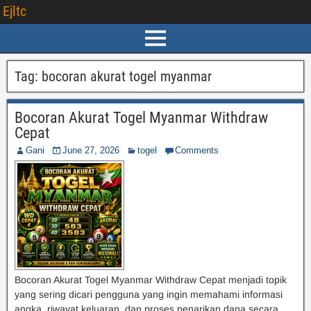
Ejltc
Tag:
bocoran akurat togel myanmar
Bocoran Akurat Togel Myanmar Withdraw
Cepat
Gani
June 27, 2026
togel
Comments
Bocoran Akurat Togel Myanmar Withdraw Cepat menjadi topik
yang sering dicari pengguna yang ingin memahami informasi
angka, riwayat keluaran, dan proses penarikan dana secara