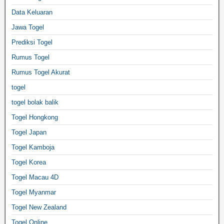
Data Keluaran
Jawa Togel
Prediksi Togel
Rumus Togel
Rumus Togel Akurat
togel
togel bolak balik
Togel Hongkong
Togel Japan
Togel Kamboja
Togel Korea
Togel Macau 4D
Togel Myanmar
Togel New Zealand
Togel Online