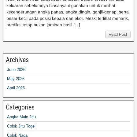
keluaran sebelumnya biasanya digunakan untuk melihat
kecenderungan angka panas, angka dingin, ganjil-genap, serta
besar-kecil pada posisi kepala dan ekor. Meski terlihat menarik,
prediksi tetap bukan jaminan hasil […]
Read Post
Archives
June 2026
May 2026
April 2026
Categories
Angka Main Jitu
Colok Jitu Togel
Colok Naga