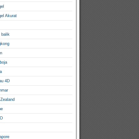
el
el Akurat
 balik
gkong
an
boja
a
au 4D
nmar
 Zealand
ne
SO
apore