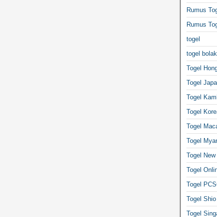
Rumus Tog
Rumus Tog
togel
togel bolak
Togel Hon
Togel Jap
Togel Kam
Togel Kore
Togel Mac
Togel Mya
Togel New
Togel Onli
Togel PC
Togel Shio
Togel Sing