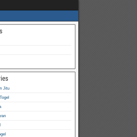
s
ies
 Jitu
 Togel
a
ran
l
ogel