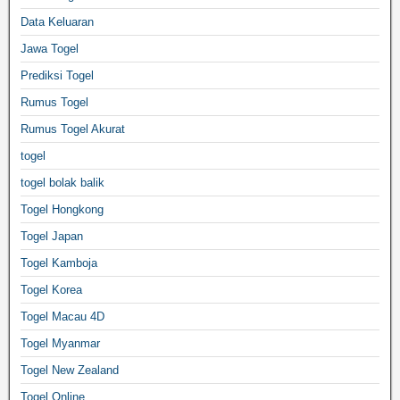
Data Keluaran
Jawa Togel
Prediksi Togel
Rumus Togel
Rumus Togel Akurat
togel
togel bolak balik
Togel Hongkong
Togel Japan
Togel Kamboja
Togel Korea
Togel Macau 4D
Togel Myanmar
Togel New Zealand
Togel Online