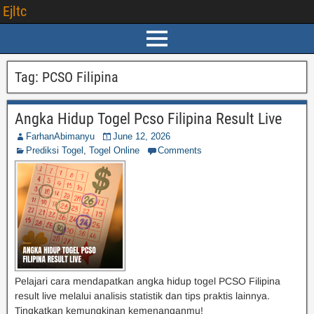
Ejltc
Tag:
PCSO Filipina
Angka Hidup Togel Pcso Filipina Result Live
FarhanAbimanyu
June 12, 2026
Prediksi Togel
,
Togel Online
Comments
Pelajari cara mendapatkan angka hidup togel PCSO Filipina
result live melalui analisis statistik dan tips praktis lainnya.
Tingkatkan kemungkinan kemenanganmu!