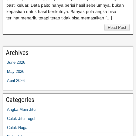
pasti keluar. Data paito hanya berisi hasil sebelumnya, bukan
kepastian untuk hasil berikutnya. Banyak pola angka bisa
terlihat menarik, tetapi tetap tidak bisa memastikan […]
Read Post
Archives
June 2026
May 2026
April 2026
Categories
Angka Main Jitu
Colok Jitu Togel
Colok Naga