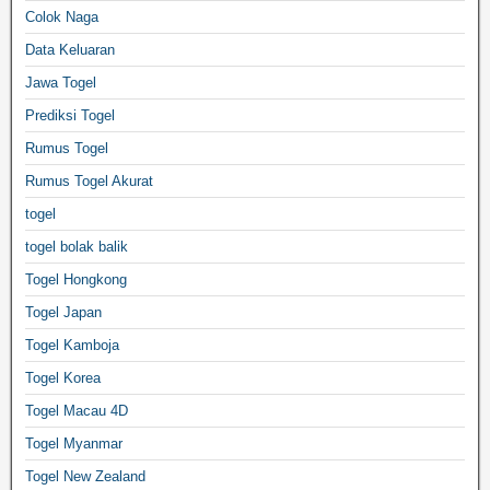
Colok Naga
Data Keluaran
Jawa Togel
Prediksi Togel
Rumus Togel
Rumus Togel Akurat
togel
togel bolak balik
Togel Hongkong
Togel Japan
Togel Kamboja
Togel Korea
Togel Macau 4D
Togel Myanmar
Togel New Zealand