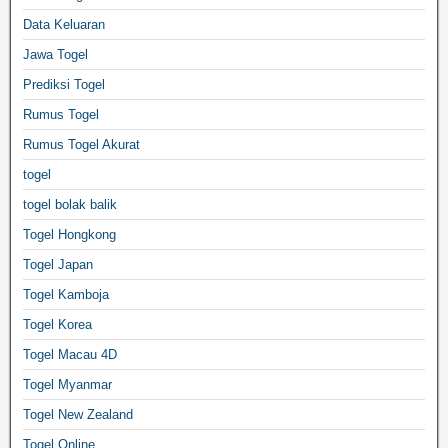
Data Keluaran
Jawa Togel
Prediksi Togel
Rumus Togel
Rumus Togel Akurat
togel
togel bolak balik
Togel Hongkong
Togel Japan
Togel Kamboja
Togel Korea
Togel Macau 4D
Togel Myanmar
Togel New Zealand
Togel Online