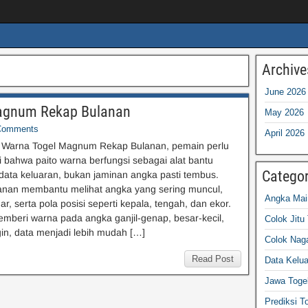
Archive
June 2026
Magnum Rekap Bulanan
May 2026
Comments
April 2026
o Warna Togel Magnum Rekap Bulanan, pemain perlu
ahwa paito warna berfungsi sebagai alat bantu
Categor
ata keluaran, bukan jaminan angka pasti tembus.
anan membantu melihat angka yang sering muncul,
Angka Main
ar, serta pola posisi seperti kepala, tengah, dan ekor.
beri warna pada angka ganjil-genap, besar-kecil,
Colok Jitu
in, data menjadi lebih mudah […]
Colok Nag
Read Post
Data Kelua
Jawa Toge
Prediksi T