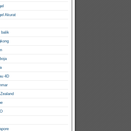
el
el Akurat
 balik
gkong
an
boja
a
au 4D
nmar
 Zealand
ne
SO
apore