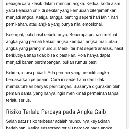
sebagai cara klasik dalam mencari angka. Kedua, kode alam,
yaitu kejadian unik di sekitar yang kemudian diterjemahkan
menjadi angka. Ketiga, tanggal penting seperti hari lahir, hari
pernikahan, atau angka yang punya nilai emosional.
Keempat, pola hasil sebelumnya. Beberapa pemain melihat
angka yang pernah keluar, angka kembar, angka mati, atau
angka yang jarang muncul. Meski terlihat seperti analisis, hasil
berikutnya tetap tidak bisa dipastikan. Pola hanya dapat
menjadi bahan pertimbangan, bukan rumus pasti.
Kelima, intuisi pribadi. Ada pemain yang memilih angka
berdasarkan perasaan. Cara ini sederhana dan tidak
membutuhkan banyak perhitungan. Biasanya digunakan oleh
pemain santai yang hanya ingin menikmati permainan tanpa
terlalu serius.
Risiko Terlalu Percaya pada Angka Gaib
Salah satu risiko terbesar adalah munculnya keyakinan
berlebihan. Ketika seseorang terlalu percaya pada angka