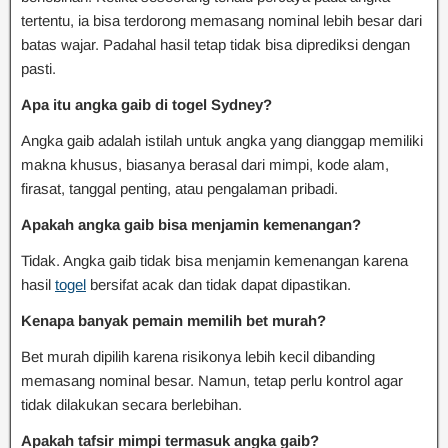
tertentu, ia bisa terdorong memasang nominal lebih besar dari
batas wajar. Padahal hasil tetap tidak bisa diprediksi dengan
pasti.
Apa itu angka gaib di togel Sydney?
Angka gaib adalah istilah untuk angka yang dianggap memiliki
makna khusus, biasanya berasal dari mimpi, kode alam,
firasat, tanggal penting, atau pengalaman pribadi.
Apakah angka gaib bisa menjamin kemenangan?
Tidak. Angka gaib tidak bisa menjamin kemenangan karena
hasil
togel
bersifat acak dan tidak dapat dipastikan.
Kenapa banyak pemain memilih bet murah?
Bet murah dipilih karena risikonya lebih kecil dibanding
memasang nominal besar. Namun, tetap perlu kontrol agar
tidak dilakukan secara berlebihan.
Apakah tafsir mimpi termasuk angka gaib?