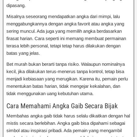
dipasang.
Misalnya seseorang mendapatkan angka dari mimpi, lalu
menggabungkannya dengan angka favorit atau angka yang
sering muncul. Ada juga yang memilih angka berdasarkan
firasat harian. Cara seperti ini memang membuat permainan
terasa lebih personal, tetapi tetap harus dilakukan dengan
batas yang jelas.
Bet murah bukan berarti tanpa risiko. Walaupun nominalnya
kecil, jika dilakukan terus-menerus tanpa kontrol, tetap bisa
menjadi kebiasaan yang merugikan. Karena itu, pemain perlu
menentukan batas harian, tidak mengejar kekalahan, dan
tidak menggunakan uang kebutuhan utama.
Cara Memahami Angka Gaib Secara Bijak
Membahas angka gaib tidak harus selalu dikaitkan dengan hal
mistis secara berlebihan. Angka gaib bisa dipahami sebagai
simbol atau inspirasi pribadi. Ada pemain yang mengambil