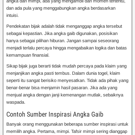
angka dari mimpi, ada yang mengambil dari momen tertentu,
dan ada pula yang menggabungkan angka berdasarkan
intuisi.
Pendekatan bijak adalah tidak menganggap angka tersebut
sebagai kepastian. Jika angka gaib digunakan, posisikan
hanya sebagai pilihan hiburan. Jangan sampai seseorang
menjadi terlalu percaya hingga mengabaikan logika dan batas
kemampuan finansial.
Sikap bijak juga berarti tidak mudah percaya pada klaim yang
menjanjikan angka pasti tembus. Dalam dunia togel, klaim
seperti itu sangat berisiko menyesatkan. Tidak ada pihak yang
benar-benar bisa menjamin hasil pasaran. Jika ada yang
menjual angka dengan janji kemenangan mutlak, sebaiknya
waspada.
Contoh Sumber Inspirasi Angka Gaib
Banyak orang menggunakan beberapa sumber inspirasi untuk
memilih angka. Pertama, mimpi. Tafsir mimpi sering dianggap