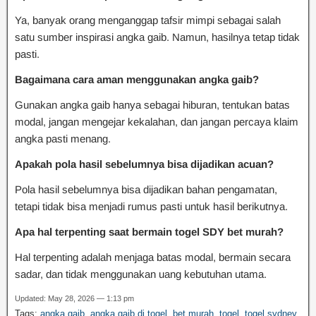
Ya, banyak orang menganggap tafsir mimpi sebagai salah
satu sumber inspirasi angka gaib. Namun, hasilnya tetap tidak
pasti.
Bagaimana cara aman menggunakan angka gaib?
Gunakan angka gaib hanya sebagai hiburan, tentukan batas
modal, jangan mengejar kekalahan, dan jangan percaya klaim
angka pasti menang.
Apakah pola hasil sebelumnya bisa dijadikan acuan?
Pola hasil sebelumnya bisa dijadikan bahan pengamatan,
tetapi tidak bisa menjadi rumus pasti untuk hasil berikutnya.
Apa hal terpenting saat bermain togel SDY bet murah?
Hal terpenting adalah menjaga batas modal, bermain secara
sadar, dan tidak menggunakan uang kebutuhan utama.
Updated: May 28, 2026 — 1:13 pm
Tags:
angka gaib
,
angka gaib di togel
,
bet murah
,
togel
,
togel sydney
,