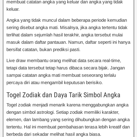
membuat catatan angka yang keluar dan angka yang tidak
keluar.
Angka yang tidak muncul dalam beberapa periode kemudian
sering disebut angka mati. Misalnya, jika angka tertentu tidak
terlihat dalam sejumlah hasil terakhir, angka tersebut mulai
masuk dalam daftar pantauan. Namun, daftar seperti ini hanya
bersifat catatan, bukan prediksi pasti.
Live draw membantu orang melihat data secara real-time,
tetapi data tersebut tetap harus dibaca secara bijak. Jangan
sampai catatan angka mati membuat seseorang terlalu
percaya diri atau mengambil keputusan berisiko.
Togel Zodiak dan Daya Tarik Simbol Angka
Togel zodiak menjadi menarik karena menggabungkan angka
dengan simbol astrologi. Setiap zodiak memiliki karakter,
elemen, dan lambang yang sering dihubungkan dengan angka
tertentu. Hal ini membuat pembahasan terasa lebih kreatif dan
berbeda dari sekadar melihat hasil angka biasa.