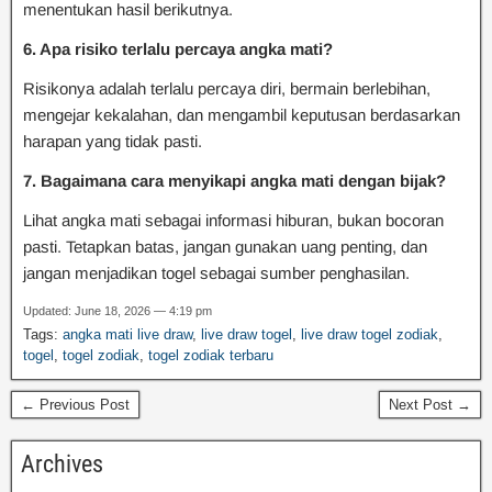
menentukan hasil berikutnya.
6. Apa risiko terlalu percaya angka mati?
Risikonya adalah terlalu percaya diri, bermain berlebihan,
mengejar kekalahan, dan mengambil keputusan berdasarkan
harapan yang tidak pasti.
7. Bagaimana cara menyikapi angka mati dengan bijak?
Lihat angka mati sebagai informasi hiburan, bukan bocoran
pasti. Tetapkan batas, jangan gunakan uang penting, dan
jangan menjadikan togel sebagai sumber penghasilan.
Updated: June 18, 2026 — 4:19 pm
Tags:
angka mati live draw
,
live draw togel
,
live draw togel zodiak
,
togel
,
togel zodiak
,
togel zodiak terbaru
← Previous Post
Next Post →
Archives