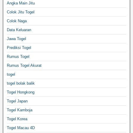
Angka Main Jitu
Colok Jitu Togel
Colok Naga
Data Keluaran
Jawa Togel
Prediksi Togel
Rumus Togel
Rumus Togel Akurat
togel
togel bolak balik
Togel Hongkong
Togel Japan
Togel Kamboja
Togel Korea
Togel Macau 4D