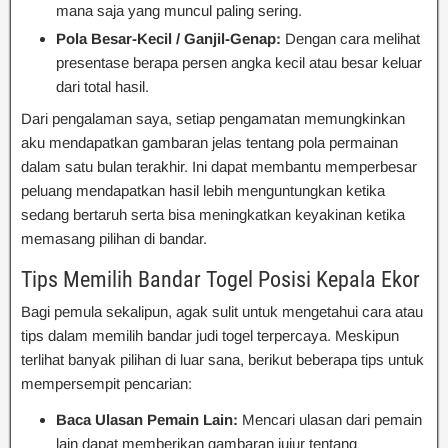
mana saja yang muncul paling sering.
Pola Besar-Kecil / Ganjil-Genap:
Dengan cara melihat
presentase berapa persen angka kecil atau besar keluar
dari total hasil.
Dari pengalaman saya, setiap pengamatan memungkinkan
aku mendapatkan gambaran jelas tentang pola permainan
dalam satu bulan terakhir. Ini dapat membantu memperbesar
peluang mendapatkan hasil lebih menguntungkan ketika
sedang bertaruh serta bisa meningkatkan keyakinan ketika
memasang pilihan di bandar.
Tips Memilih Bandar Togel Posisi Kepala Ekor
Bagi pemula sekalipun, agak sulit untuk mengetahui cara atau
tips dalam memilih bandar judi togel terpercaya. Meskipun
terlihat banyak pilihan di luar sana, berikut beberapa tips untuk
mempersempit pencarian:
Baca Ulasan Pemain Lain:
Mencari ulasan dari pemain
lain dapat memberikan gambaran jujur tentang