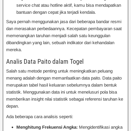
service chat atau hotline aktif, kamu bisa mendapatkan
bantuan dengan cepat jika terjadi kendala.
Saya pernah menggunakan jasa dari beberapa bandar resmi
dan merasakan perbedaannya. Kecepatan pembayaran saat
memenangkan taruhan menjadi salah satu keunggulan
dibandingkan yang lain, sebuah indikator dari kehandalan
mereka.
Analis Data Paito dalam Togel
Salah satu metode penting untuk meningkatkan peluang
menang adalah dengan memanfaatkan data paito. Data paito
merupakan tabel hasil keluaran sebelumnya dalam bentuk
statistik. Menggunakan data ini untuk menelusuri pola bisa
memberikan insight nilai statistik sebagai referensi taruhan ke
depan.
Ada beberapa cara analisis seperti:
Menghitung Frekuensi Angka:
Mengidentifikasi angka