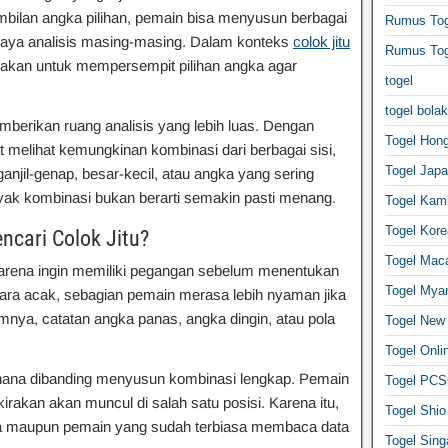
mbilan angka pilihan, pemain bisa menyusun berbagai
Rumus Tog
gaya analisis masing-masing. Dalam konteks
colok jitu
Rumus Tog
nakan untuk mempersempit pilihan angka agar
togel
togel bolak
berikan ruang analisis yang lebih luas. Dengan
Togel Hon
 melihat kemungkinan kombinasi dari berbagai sisi,
Togel Jap
ganjil-genap, besar-kecil, atau angka yang sering
yak kombinasi bukan berarti semakin pasti menang.
Togel Kam
Togel Kore
cari Colok Jitu?
Togel Mac
karena ingin memiliki pegangan sebelum menentukan
Togel Mya
ara acak, sebagian pemain merasa lebih nyaman jika
nya, catatan angka panas, angka dingin, atau pola
Togel New
Togel Onli
erhana dibanding menyusun kombinasi lengkap. Pemain
Togel PC
rakan akan muncul di salah satu posisi. Karena itu,
Togel Shio
mula maupun pemain yang sudah terbiasa membaca data
Togel Sing