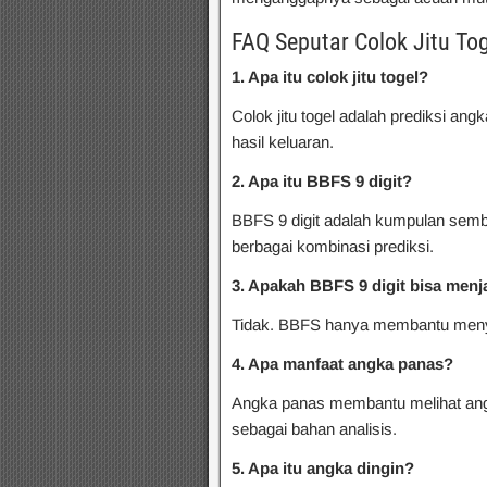
FAQ Seputar Colok Jitu Tog
1. Apa itu colok jitu togel?
Colok jitu togel adalah prediksi an
hasil keluaran.
2. Apa itu BBFS 9 digit?
BBFS 9 digit adalah kumpulan sem
berbagai kombinasi prediksi.
3. Apakah BBFS 9 digit bisa me
Tidak. BBFS hanya membantu menyusu
4. Apa manfaat angka panas?
Angka panas membantu melihat angk
sebagai bahan analisis.
5. Apa itu angka dingin?