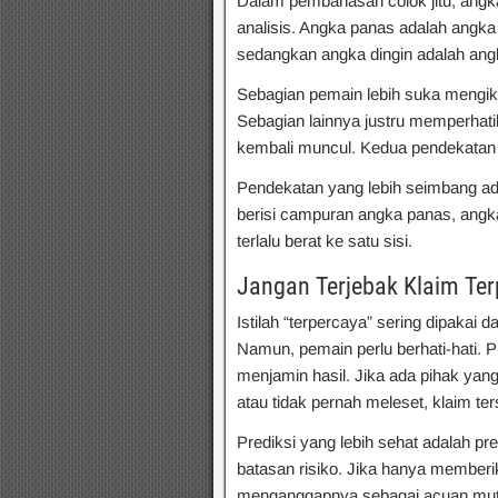
Dalam pembahasan colok jitu, angk
analisis. Angka panas adalah angka
sedangkan angka dingin adalah angka
Sebagian pemain lebih suka mengiku
Sebagian lainnya justru memperhati
kembali muncul. Kedua pendekatan i
Pendekatan yang lebih seimbang a
berisi campuran angka panas, angka
terlalu berat ke satu sisi.
Jangan Terjebak Klaim Te
Istilah “terpercaya” sering dipakai 
Namun, pemain perlu berhati-hati. Pr
menjamin hasil. Jika ada pihak yan
atau tidak pernah meleset, klaim ter
Prediksi yang lebih sehat adalah pr
batasan risiko. Jika hanya memberi
menganggapnya sebagai acuan mut