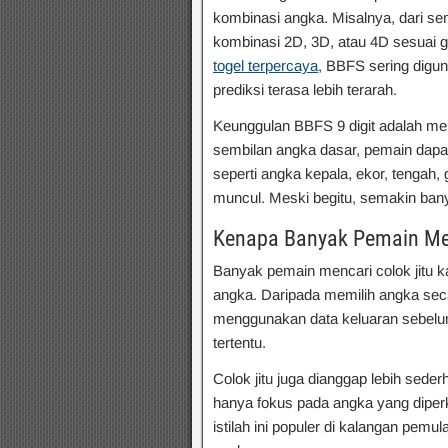
kombinasi angka. Misalnya, dari se
kombinasi 2D, 3D, atau 4D sesuai 
togel terpercaya
, BBFS sering digu
prediksi terasa lebih terarah.
Keunggulan BBFS 9 digit adalah mem
sembilan angka dasar, pemain dapat
seperti angka kepala, ekor, tengah, 
muncul. Meski begitu, semakin ban
Kenapa Banyak Pemain Men
Banyak pemain mencari colok jitu 
angka. Daripada memilih angka sec
menggunakan data keluaran sebelum
tertentu.
Colok jitu juga dianggap lebih sed
hanya fokus pada angka yang diperki
istilah ini populer di kalangan pe