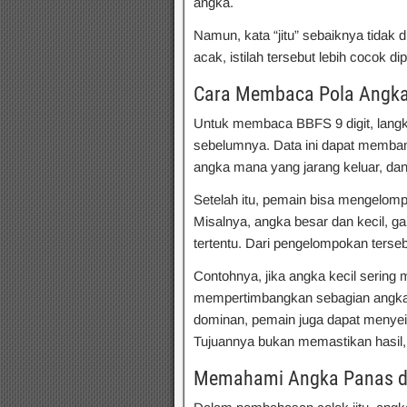
angka.
Namun, kata “jitu” sebaiknya tidak 
acak, istilah tersebut lebih cocok di
Cara Membaca Pola Angka
Untuk membaca BBFS 9 digit, lang
sebelumnya. Data ini dapat memban
angka mana yang jarang keluar, da
Setelah itu, pemain bisa mengelom
Misalnya, angka besar dan kecil, ga
tertentu. Dari pengelompokan terseb
Contohnya, jika angka kecil sering 
mempertimbangkan sebagian angka k
dominan, pemain juga dapat menyei
Tujuannya bukan memastikan hasil, t
Memahami Angka Panas d