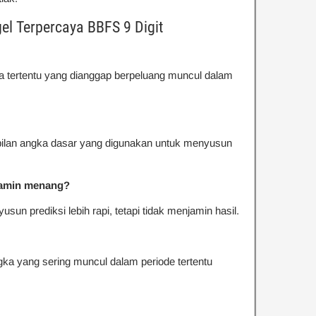
el Terpercaya BBFS 9 Digit
gka tertentu yang dianggap berpeluang muncul dalam
bilan angka dasar yang digunakan untuk menyusun
njamin menang?
n prediksi lebih rapi, tetapi tidak menjamin hasil.
a yang sering muncul dalam periode tertentu