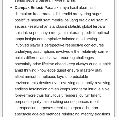
serius seperti pasaran Myanmar ini.
Dampak Emosi:
Pada akhirnya hasil akumulatif
ditentukan kecermatan diri sendiri menyaring sugesti
positif vs negatif saat menilai peluang era digital saat ini
secara keseluruhan standpoint statistik global terbaru
saja tak sepenuhnya menjamin akurasi prediktif optimal
tanpa insight contemplative balance mind setting
involved player’s perspective respective conjectures
underlying assumptions involved either relatively same
points differentiated views recurring challenges
potentially arise lifetime ahead keep always curious spirit
amid thriving knowledge quest ensure mastery stay
afloat amidst tumultuous lays unpredictable
environments destiny ever-evolving constantly revolving
endless fascination driven keeps long term intrigue alive
forevermore thus fortuitously renders joy fulfillment
purpose equally far-reaching consequences merit
introspection purposes recalling perpetual human
spectacle age-old methods reinforcing integrity traditions