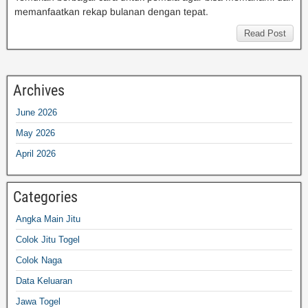
memanfaatkan rekap bulanan dengan tepat.
Read Post
Archives
June 2026
May 2026
April 2026
Categories
Angka Main Jitu
Colok Jitu Togel
Colok Naga
Data Keluaran
Jawa Togel