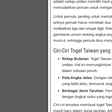
adalah setiap undian memiliki hasil
memudahkan pemain untuk menganal
Untuk pemula, penting untuk memaham
artinya pemain harus menebak dua
melibatkan tiga dan empat digit. 
gambaran umum tentang angka-angk
muncul, sehingga pemula bisa menyu
Ciri-Ciri Togel Taiwan yan
Rekap Bulanan
: Togel Taiwan
undian. Hal ini memungkinkan
dalam sebulan penuh.
Pola Angka Jelas
: Dengan rek
yang lebih jelas, termasuk an
Berbagai Jenis Taruhan
: Pem
dengan tingkat risiko yang ingi
Ciri-ciri tersebut membuat togel Ta
masih baru dalam dunia taruhan. A