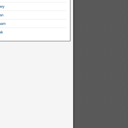
ney
an
tnam
ak