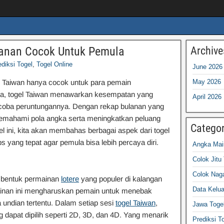
lanan Cocok Untuk Pemula
Archive
ediksi Togel
,
Togel Online
June 2026
 Taiwan hanya cocok untuk para pemain
May 2026
a, togel Taiwan menawarkan kesempatan yang
April 2026
ncoba peruntungannya. Dengan rekap bulanan yang
 memahami pola angka serta meningkatkan peluang
Categor
l ini, kita akan membahas berbagai aspek dari togel
tips yang tepat agar pemula bisa lebih percaya diri.
Angka Main
Colok Jitu
Colok Nag
u bentuk permainan
lotere
yang populer di kalangan
Data Kelua
inan ini mengharuskan pemain untuk menebak
undian tertentu. Dalam setiap sesi
togel Taiwan
,
Jawa Toge
g dapat dipilih seperti 2D, 3D, dan 4D. Yang menarik
Prediksi T